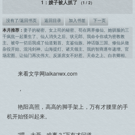
1：嫂子被人抓了
（1 / 2）
没有了/返回书页
返回目录
加入书签
下一页
本月推荐：
妻子的秘密
、
女上司的秘密
、
苟在两界修仙
、
她驯服的三
千疯批一起重生了
、
仙人消失之后
、
状元郎
、
我命令你成为密教教
主
、
被夺一切后我成了仙道魁首
、
玄鉴仙族
、
神话版三国
、
修仙从做
杂役开始
、
混沌剑神
、
山海提灯
、
诸天领主
、
我的智商逐年递增
、
官
场宏图
、
让仙门再次伟大
、
反派庶女不好惹
、
天命之上
、
白衣卿相
、
来看文学网laikanwx.com
，
艳阳高照，高高的脚手架上，万有才腰里的手
机开始怪叫起来。
“喂，大哥，啥事？”万有才问道。