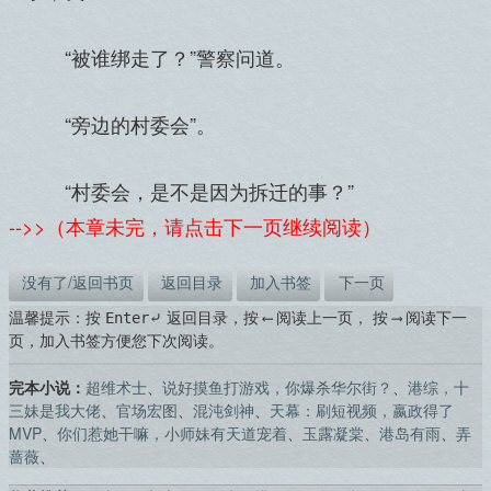
“被谁绑走了？”警察问道。
“旁边的村委会”。
“村委会，是不是因为拆迁的事？”
-->>（本章未完，请点击下一页继续阅读）
没有了/返回书页
返回目录
加入书签
下一页
温馨提示：按
返回目录，按
阅读上一页， 按
阅读下一
Enter⤶
⟵
⟶
页，加入书签方便您下次阅读。
完本小说：
超维术士
、
说好摸鱼打游戏，你爆杀华尔街？
、
港综，十
三妹是我大佬
、
官场宏图
、
混沌剑神
、
天幕：刷短视频，嬴政得了
MVP
、
你们惹她干嘛，小师妹有天道宠着
、
玉露凝棠
、
港岛有雨
、
弄
蔷薇
、